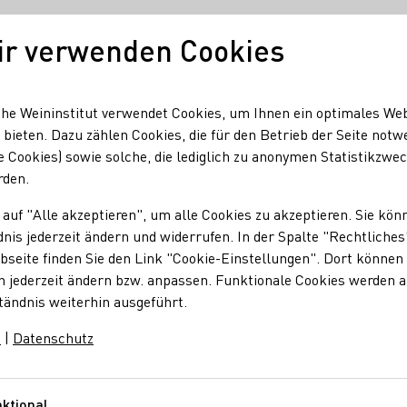
ir verwenden Cookies
Deutscher Wein
Regionen
Deutscher 
he Weininstitut verwendet Cookies, um Ihnen ein optimales We
 bieten. Dazu zählen Cookies, die für den Betrieb der Seite notw
e Cookies) sowie solche, die lediglich zu anonymen Statistikzwe
rden.
 auf "Alle akzeptieren", um alle Cookies zu akzeptieren. Sie kön
nis jederzeit ändern und widerrufen. In der Spalte "Rechtliches
seite finden Sie den Link "Cookie-Einstellungen". Dort können 
n jederzeit ändern bzw. anpassen. Funktionale Cookies werden 
tändnis weiterhin ausgeführt.
m
|
Datenschutz
ktional