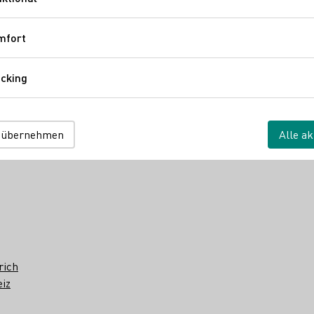
Funktional
mfort
Komfort
cking
Tracking
 übernehmen
Alle ak
rich
iz