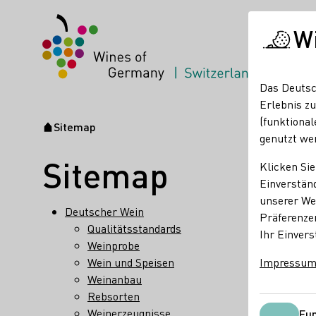
W
Das Deutsc
Erlebnis zu
(funktional
Sitemap
Startseite
genutzt we
Sitemap
Klicken Sie
Einverständ
unserer Web
Deutscher Wein
Präferenze
Qualitätsstandards
Ihr Einvers
Weinprobe
Wein und Speisen
Impressu
Weinanbau
Rebsorten
Weinerzeugnisse
Fun