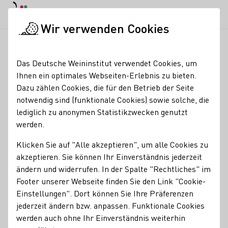
Tagesmodus
Nachtmodus
Haup
Haup
Wir verwenden Cookies
News & Medien
Meldungen
Startseite
Das Deutsche Weininstitut verwendet Cookies, um
Meldungen
Ihnen ein optimales Webseiten-Erlebnis zu bieten.
Dazu zählen Cookies, die für den Betrieb der Seite
Suche
notwendig sind (funktionale Cookies) sowie solche, die
Ergebnissen
Mehr erfahren
lediglich zu anonymen Statistikzwecken genutzt
werden.
Klicken Sie auf "Alle akzeptieren", um alle Cookies zu
akzeptieren. Sie können Ihr Einverständnis jederzeit
ändern und widerrufen. In der Spalte "Rechtliches" im
Footer unserer Webseite finden Sie den Link "Cookie-
Einstellungen". Dort können Sie Ihre Präferenzen
jederzeit ändern bzw. anpassen. Funktionale Cookies
werden auch ohne Ihr Einverständnis weiterhin