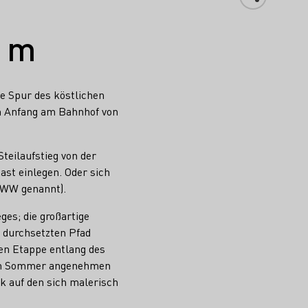
 m
ie Spur des köstlichen
m Anfang am Bahnhof von
teilaufstieg von der
st einlegen. Oder sich
 RWW genannt).
ges; die großartige
r durchsetzten Pfad
en Etappe entlang des
r im Sommer angenehmen
k auf den sich malerisch