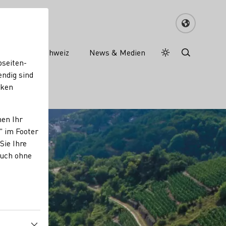
Wein in der Schweiz
News & Medien
Tagesmodus
Nachtmodus
bseiten-
endig sind
cken
nen Ihr
" im Footer
Sie Ihre
auch ohne