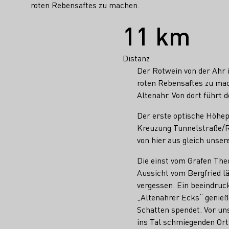
roten Rebensaftes zu machen.
Fakten
11 km
Distanz
Der Rotwein von der Ahr i
roten Rebensaftes zu ma
Altenahr. Von dort führt 
Der erste optische Höhepu
Kreuzung Tunnelstraße/Ro
von hier aus gleich uns
Die einst vom Grafen Theo
Aussicht vom Bergfried l
vergessen. Ein beeindru
„Altenahrer Ecks“ genie
Schatten spendet. Vor un
ins Tal schmiegenden Ort