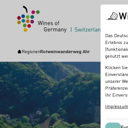
W
Das Deutsc
Erlebnis zu
(funktional
Regionen
Rotweinwanderweg Ahr
Startseite
genutzt we
Klicken Sie
Einverständ
unserer Web
Präferenze
Ihr Einvers
Impressu
Fun