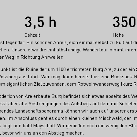
3,5 h
350
Gehzeit
Höhe
st legendär. Ein schöner Anreiz, sich einmal selbst zu Fuß auf d
chen. Unsere etwa dreieinhalbstündige Wandertour nimmt ihre
der Weg in Richtung Ahrweiler.
nkt ist die Ruine der um 1100 errichteten Burg Are, zu der ein S
ssberg aus führt. Wer mag, kann bereits hier eine Rucksack-Ra
erem eigentlichen Ziel zuwenden, dem Rotweinwanderweg (kurz
derich von Are erbaute Burg befindet sich etwas abseits des We
ässt aber alle Anstrengungen des Aufstiegs auf dem mit Schiefe
ckendes Landschaftspanorama können wir auch auf unserer erst
ßen. Im Anschluss geht es durch einen kleinen Mischwald, de
s liegt nun bald Mayschoß. Wir genießen noch ein wenig den Blic
, bevor wir uns an den Abstieg machen.