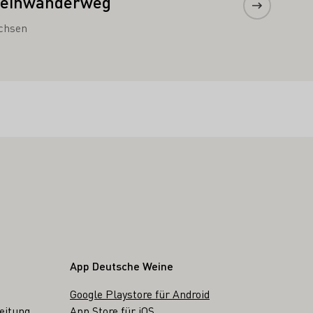
einwanderweg
chsen
App Deutsche Weine
Google Playstore für Android
eitung
App Store für iOS