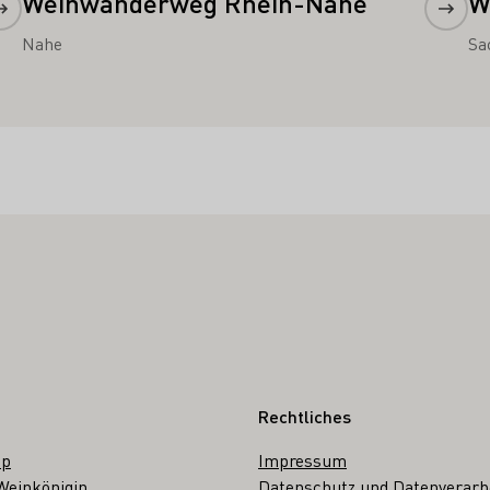
Weinwanderweg Rhein-Nahe
W
Nahe
Sa
Rechtliches
op
Impressum
Weinkönigin
Datenschutz und Datenverarb