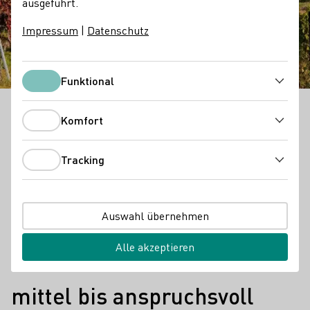
Blick auf die Villa
ausgeführt.
Ludwigshöhe
Impressum
|
Datenschutz
Funktional
Funktional
Die Villa Ludwigshöhe zählt zu den herausragenden
Komfort
Komfort
Sehenswürdigkeitender der Pfalz, dem zweitgrößten
deutschen Weinbaugebiet.
Tracking
Tracking
Fakten
14 km
Distanz
Auswahl übernehmen
3,5 Stunden
Alle akzeptieren
Gehzeit
mittel bis anspruchsvoll