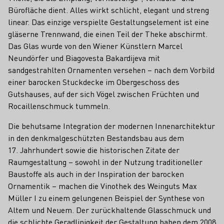
Bürofläche dient. Alles wirkt schlicht, elegant und streng
linear. Das einzige verspielte Gestaltungselement ist eine
gläserne Trennwand, die einen Teil der Theke abschirmt.
Das Glas wurde von den Wiener Künstlern Marcel
Neundörfer und Biagovesta Bakardijeva mit
sandgestrahlten Ornamenten versehen – nach dem Vorbild
einer barocken Stuckdecke im Obergeschoss des
Gutshauses, auf der sich Vögel zwischen Früchten und
Rocaillenschmuck tummeln.
Die behutsame Integration der modernen Innenarchitektur
in den denkmalgeschützten Bestandsbau aus dem
17. Jahrhundert sowie die historischen Zitate der
Raumgestaltung – sowohl in der Nutzung traditioneller
Baustoffe als auch in der Inspiration der barocken
Ornamentik – machen die Vinothek des Weinguts Max
Müller I zu einem gelungenen Beispiel der Synthese von
Altem und Neuem. Der zurückhaltende Glasschmuck und
die schlichte Geradlinigkeit der Gestaltung haben dem 2008