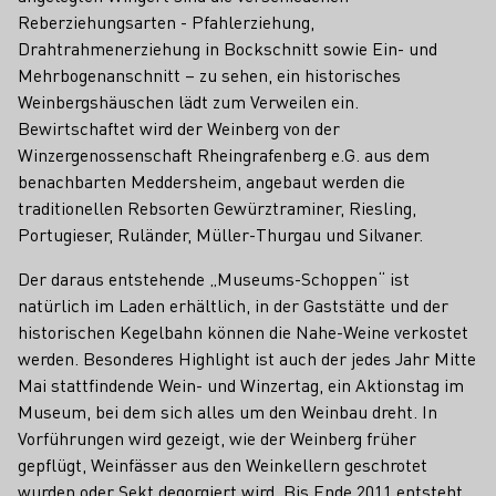
Reberziehungsarten - Pfahlerziehung,
Drahtrahmenerziehung in Bockschnitt sowie Ein- und
Mehrbogenanschnitt – zu sehen, ein historisches
Weinbergshäuschen lädt zum Verweilen ein.
Bewirtschaftet wird der Weinberg von der
Winzergenossenschaft Rheingrafenberg e.G. aus dem
benachbarten Meddersheim, angebaut werden die
traditionellen Rebsorten Gewürztraminer, Riesling,
Portugieser, Ruländer, Müller-Thurgau und Silvaner.
Der daraus entstehende „Museums-Schoppen“ ist
natürlich im Laden erhältlich, in der Gaststätte und der
historischen Kegelbahn können die Nahe-Weine verkostet
werden. Besonderes Highlight ist auch der jedes Jahr Mitte
Mai stattfindende Wein- und Winzertag, ein Aktionstag im
Museum, bei dem sich alles um den Weinbau dreht. In
Vorführungen wird gezeigt, wie der Weinberg früher
gepflügt, Weinfässer aus den Weinkellern geschrotet
wurden oder Sekt degorgiert wird. Bis Ende 2011 entsteht