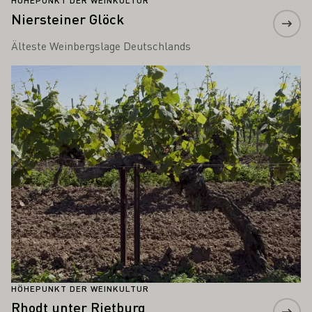
HÖHEPUNKT DER WEINKULTUR
Niersteiner Glöck
Älteste Weinbergslage Deutschlands
Mehr erfahren
HÖHEPUNKT DER WEINKULTUR
Rhodt unter Rietburg