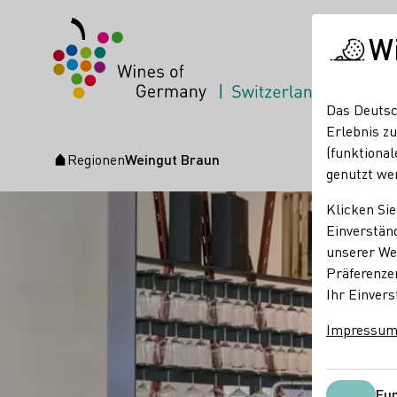
W
Das Deutsc
Erlebnis zu
(funktional
Regionen
Weingut Braun
Startseite
genutzt we
Klicken Sie
Einverständ
unserer Web
Präferenze
Ihr Einvers
Impressu
Fun