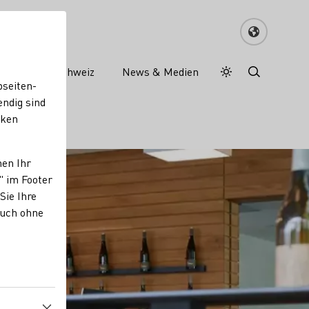
Wein in der Schweiz
News & Medien
Tagesmodus
Nachtmodus
bseiten-
endig sind
cken
nen Ihr
" im Footer
Sie Ihre
auch ohne