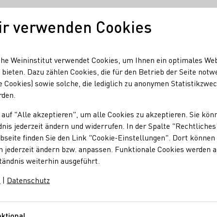
ir verwenden Cookies
Deutscher Wein
Regionen
Deutscher 
he Weininstitut verwendet Cookies, um Ihnen ein optimales We
 bieten. Dazu zählen Cookies, die für den Betrieb der Seite notw
e Cookies) sowie solche, die lediglich zu anonymen Statistikzwe
rden.
 auf "Alle akzeptieren", um alle Cookies zu akzeptieren. Sie kön
nis jederzeit ändern und widerrufen. In der Spalte "Rechtliches
seite finden Sie den Link "Cookie-Einstellungen". Dort können 
n jederzeit ändern bzw. anpassen. Funktionale Cookies werden 
tändnis weiterhin ausgeführt.
m
|
Datenschutz
ktional