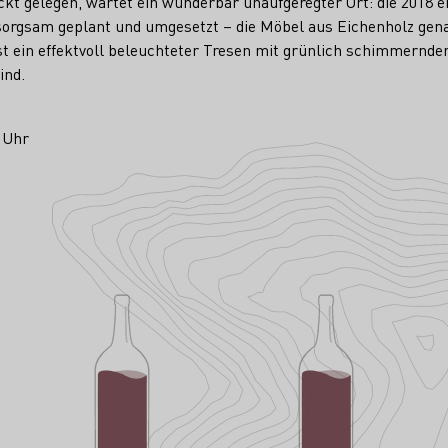
eckt gelegen, wartet ein wunderbar unaufgeregter Ort: die 2018 
 sorgsam geplant und umgesetzt – die Möbel aus Eichenholz ge
st ein effektvoll beleuchteter Tresen mit grünlich schimmerndem
ind.
0 Uhr