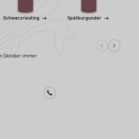
Schwarzriesling
Spätburgunder
S
im Oktober immer
Telefonnummer