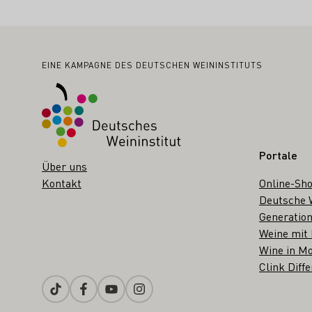
Fußbereich
EINE KAMPAGNE DES DEUTSCHEN WEININSTITUTS
Portale
Über uns
Kontakt
Online-Sh
Deutsche 
Generation
Weine mit
Wine in Mo
Clink Diffe
Tiktok
Facebook
Youtube
Instagram