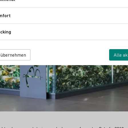
Funktional
mfort
Komfort
cking
Tracking
 übernehmen
Alle ak