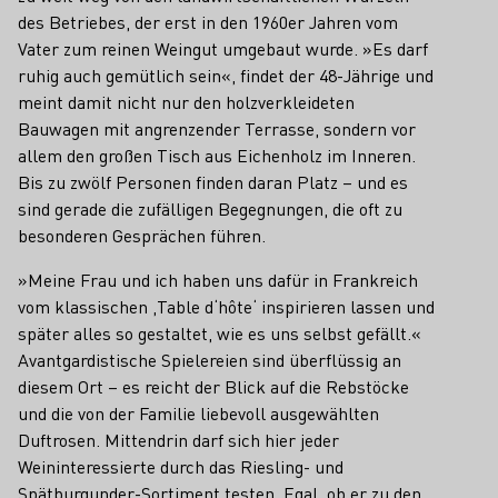
des Betriebes, der erst in den 1960er Jahren vom
Vater zum reinen Weingut umgebaut wurde. »Es darf
ruhig auch gemütlich sein«, findet der 48-Jährige und
meint damit nicht nur den holzverkleideten
Bauwagen mit angrenzender Terrasse, sondern vor
allem den großen Tisch aus Eichenholz im Inneren.
Bis zu zwölf Personen finden daran Platz – und es
sind gerade die zufälligen Begegnungen, die oft zu
besonderen Gesprächen führen.
»Meine Frau und ich haben uns dafür in Frankreich
vom klassischen ,Table d‘hôte‘ inspirieren lassen und
später alles so gestaltet, wie es uns selbst gefällt.«
Avantgardistische Spielereien sind überflüssig an
diesem Ort – es reicht der Blick auf die Rebstöcke
und die von der Familie liebevoll ausgewählten
Duftrosen. Mittendrin darf sich hier jeder
Weininteressierte durch das Riesling- und
Spätburgunder-Sortiment testen. Egal, ob er zu den