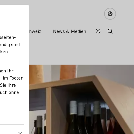
Wein in der Schweiz
News & Medien
Tagesmodus
Nachtmodus
bseiten-
endig sind
cken
nen Ihr
" im Footer
Sie Ihre
auch ohne