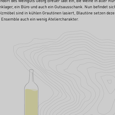
ndort des Weinguts Georg Breuer lädt ein, die Weine in aller Ru
klager, ein Büro und auch ein Gutsausschank. Nun befindet sich 
lzmöbel sind in kühlen Grautönen lasiert, Blautöne setzen deze
 Ensemble auch ein wenig Ateliercharakter.