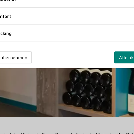
Funktional
mfort
Komfort
cking
Tracking
 übernehmen
Alle ak