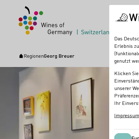
W
Das Deutsc
Erlebnis zu
(funktional
Regionen
Georg Breuer
Startseite
genutzt we
Klicken Sie
Einverständ
unserer Web
Präferenze
Ihr Einvers
Impressu
Fun