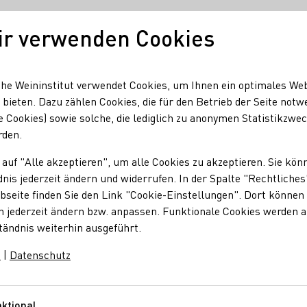
ir verwenden Cookies
Deutscher Wein
Regionen
Deutscher 
he Weininstitut verwendet Cookies, um Ihnen ein optimales We
 bieten. Dazu zählen Cookies, die für den Betrieb der Seite notw
e Cookies) sowie solche, die lediglich zu anonymen Statistikzwe
rden.
 auf "Alle akzeptieren", um alle Cookies zu akzeptieren. Sie kön
nis jederzeit ändern und widerrufen. In der Spalte "Rechtliches
seite finden Sie den Link "Cookie-Einstellungen". Dort können 
n jederzeit ändern bzw. anpassen. Funktionale Cookies werden 
tändnis weiterhin ausgeführt.
m
|
Datenschutz
ktional