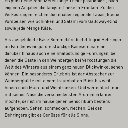
Fixpunkt eine zehn Meter lange Theke positioniert, nach
eigenen Angaben die längste Theke in Franken. Zu den
Verkostungen reichen die Inhaber regionale Tapas, kleine
Vorspeisen wie Schinken und Salami vom Galloway-Rind
sowie jede Menge Käse.
Als ausgebildete Käse-Sommelière bietet Ingrid Behringer
im Familienweingut dreistündige Käseseminare an,
darüber hinaus auch eineinhalbstündige Führungen, bei
denen die Gäste in den Weinbergen bei Verkostungen die
Welt des Winzers aus einem ganz neuen Blickwinkel sehen
können. Ein besonderes Erlebnis ist der Abstecher zur
Weinberghütte mit einem traumhaften Blick bis weit
hinein nach Main- und Weinfranken. Und wer einfach nur
mit seiner Nase die verschiedensten Aromen erfahren
möchte, der ist im hauseigenen Sensorikum bestens
aufgehoben. Sehen, schmecken, riechen. Bei den
Behringers gibt es Genüsse für alle Sinne.