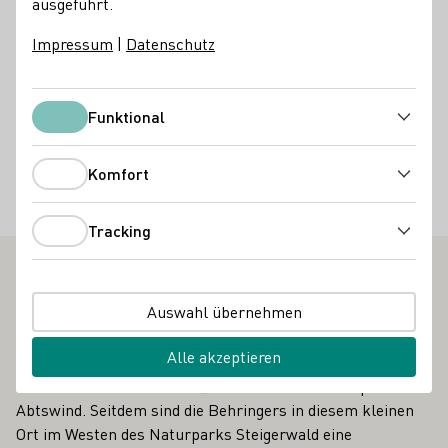
ausgeführt.
Restaurant
Impressum
|
Datenschutz
Unterkunftsarten
Wohnmobil-Stellplatz
Funktional
Funktional
Besondere Angebote
Komfort
Komfort
Gruppenbesuche
Kochkurse
Weinprobe im Weinberg
Radreisende willkommen
Tracking
Tracking
Vinothek
Auswahl übernehmen
Alles begann mit sieben Laib Brot. Das war der Preis, den
Alle akzeptieren
die Behringers anno 1634 zu zahlen hatten für die
Übernahme des Gasthaus „Zur Krone“ am Marktplatz von
Abtswind. Seitdem sind die Behringers in diesem kleinen
Ort im Westen des Naturparks Steigerwald eine