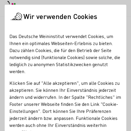
Tagesmodus
Nachtmodus
Haup
Haup
Wir verwenden Cookies
Deutscher Wein in der Schweiz
Weinerzeuger
Weingut Behr
Startseite
Das Deutsche Weininstitut verwendet Cookies, um
Ihnen ein optimales Webseiten-Erlebnis zu bieten.
Weingut Behringer
Dazu zählen Cookies, die für den Betrieb der Seite
notwendig sind (funktionale Cookies) sowie solche, die
Erzeugnisse
lediglich zu anonymen Statistikzwecken genutzt
werden.
Perlwein / Secco
Sekt
Wein
Federweißer
Roséwein
Eiswein
Klicken Sie auf "Alle akzeptieren", um alle Cookies zu
akzeptieren. Sie können Ihr Einverständnis jederzeit
Mitgliedschaften
ändern und widerrufen. In der Spalte "Rechtliches" im
Footer unserer Webseite finden Sie den Link "Cookie-
Vinissima - Frauen & Wein e.V.
Wine in Moderation (WiM)
Einstellungen". Dort können Sie Ihre Präferenzen
Fränkisches Gewächs
Weinbauring Franken e.V.
jederzeit ändern bzw. anpassen. Funktionale Cookies
werden auch ohne Ihr Einverständnis weiterhin
Services