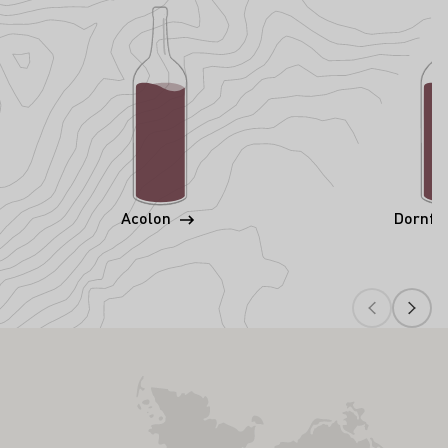
Acolon
Dornfe