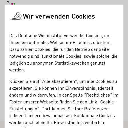
Tagesmodus
Nachtmodus
Haup
Haup
Wir verwenden Cookies
Deutscher Wein in der Schweiz
Weinerzeuger
Weingut Andr
Startseite
Das Deutsche Weininstitut verwendet Cookies, um
Ihnen ein optimales Webseiten-Erlebnis zu bieten.
Weingut Andreas
Dazu zählen Cookies, die für den Betrieb der Seite
notwendig sind (funktionale Cookies) sowie solche, die
Männle
lediglich zu anonymen Statistikzwecken genutzt
werden.
Weinkultur seit 1919
Klicken Sie auf "Alle akzeptieren", um alle Cookies zu
Erzeugnisse
akzeptieren. Sie können Ihr Einverständnis jederzeit
Sekt
Wein
Traubensaft
Brände / Destillate
ändern und widerrufen. In der Spalte "Rechtliches" im
Footer unserer Webseite finden Sie den Link "Cookie-
Mitgliedschaften
Einstellungen". Dort können Sie Ihre Präferenzen
jederzeit ändern bzw. anpassen. Funktionale Cookies
Badischer Weinbauverband e.V.
werden auch ohne Ihr Einverständnis weiterhin