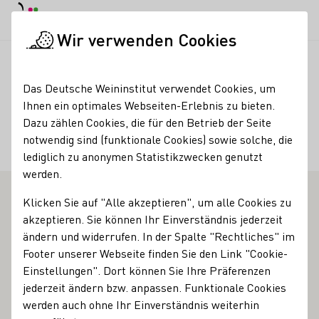
Tagesmodus
Nachtmodus
Haup
Haup
Wir verwenden Cookies
Deutscher Wein in der Schweiz
Weinerzeuger
Weingüter Rol
Startseite
Das Deutsche Weininstitut verwendet Cookies, um
Ihnen ein optimales Webseiten-Erlebnis zu bieten.
Weingüter Rolf
Dazu zählen Cookies, die für den Betrieb der Seite
notwendig sind (funktionale Cookies) sowie solche, die
Gansen/Karl Andries
lediglich zu anonymen Statistikzwecken genutzt
werden.
Klicken Sie auf "Alle akzeptieren", um alle Cookies zu
Vinothek
akzeptieren. Sie können Ihr Einverständnis jederzeit
ändern und widerrufen. In der Spalte "Rechtliches" im
Über Generationen schon waren sie zwei der bekanntesten
Footer unserer Webseite finden Sie den Link "Cookie-
Winzerbetriebe an der Mosel, die Familien Gansen und
Einstellungen". Dort können Sie Ihre Präferenzen
Andries im Tourismus ort Ernst östlich von Cochem. Bei
jederzeit ändern bzw. anpassen. Funktionale Cookies
der Suche nach einem Ausbau und Innovationen stießen sie
werden auch ohne Ihr Einverständnis weiterhin
aufgrund der beengten Lage auf ihren eigenen Gütern bald