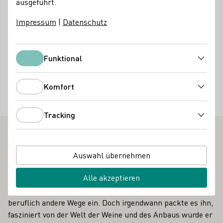
ausgeführt.
Gutsschänke
Vinothek
Online Versand ab Hof
Impressum
|
Datenschutz
Virtuelle Weinprobe
Unterkunftsarten
Funktional
Funktional
Wohnmobil-Stellplatz
Komfort
Komfort
Besondere Angebote
Besondere Keller
Gruppenbesuche
Weinprobe im Weinberg
Tracking
Tracking
Vinothek
Auswahl übernehmen
Anfangs war der Weinbau nur ein Hobby von Vater und
Alle akzeptieren
Großvater. Markus Meier selbst hatte das alles nicht im
Sinn, schlug als Maschinenbauingenieur und Betriebswirt
beruflich andere Wege ein. Doch irgendwann packte es ihn,
fasziniert von der Welt der Weine und des Anbaus wurde er