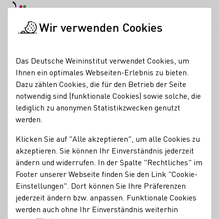
Tagesmodus
Nachtmodus
Haup
Haup
Wir verwenden Cookies
Deutscher Wein in der Schweiz
Weinerzeuger
Weingut Marku
Startseite
Das Deutsche Weininstitut verwendet Cookies, um
Ihnen ein optimales Webseiten-Erlebnis zu bieten.
Weingut Markus Meier -
Dazu zählen Cookies, die für den Betrieb der Seite
notwendig sind (funktionale Cookies) sowie solche, die
Meier Weinerlebnis
lediglich zu anonymen Statistikzwecken genutzt
GmbH
werden.
Klicken Sie auf "Alle akzeptieren", um alle Cookies zu
Erzeugnisse
akzeptieren. Sie können Ihr Einverständnis jederzeit
Bio
Glühwein
Perlwein / Secco
Sekt
Vegan
Wein
ändern und widerrufen. In der Spalte "Rechtliches" im
Footer unserer Webseite finden Sie den Link "Cookie-
Alkoholfreier Wein/Sekt/Secco
Traubensaft
Verjus
Weinessig
Einstellungen". Dort können Sie Ihre Präferenzen
Brände / Destillate
Federweißer
Roséwein
jederzeit ändern bzw. anpassen. Funktionale Cookies
werden auch ohne Ihr Einverständnis weiterhin
Services