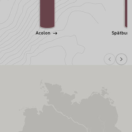
Acolon
Spätbur