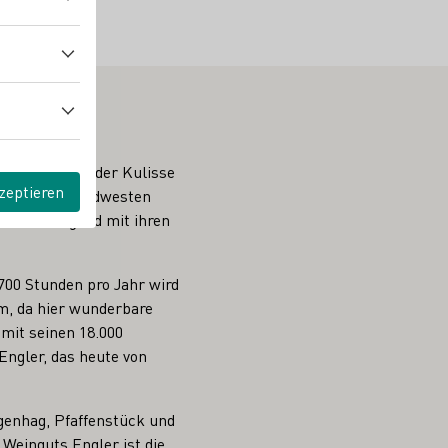
 der Wein vor der Kulisse
zeptieren
 äußersten Südwesten
ert die Gegend mit ihren
700 Stunden pro Jahr wird
em, da hier wunderbare
mit seinen 18.000
ngler, das heute von
genhag, Pfaffenstück und
Weinguts Engler ist die