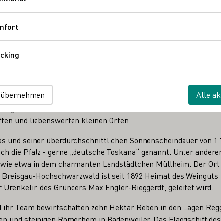
Funktional
mfort
Komfort
cking
Tracking
 Goethe zeigte sich einst begeistert. „Ein glückliches Land, wo
 übernehmen
Alle ak
, schwärmte der berühmte Dichter über das Markgräflerland im
angrenzend an Frankreich und im Süden an die Schweiz verzaub
ften und liebenswerten kleinen Orten.
s und seiner überdurchschnittlichen Sonnenscheindauer von 1.
auch die Pfalz - gerne „deutsche Toskana“ genannt. Unter ander
 wie etwa in dem charmanten Landstädtchen Müllheim. Der Ort 
Breisgau-Hochschwarzwald ist seit 1892 Heimat des Weinguts E
 Urenkelin des Gründers Max Engler-Rieggerdt, geleitet wird.
d ihr Team bewirtschaften zehn Hektar Reben in den Lagen Reg
en und steinigen Römerberg in Badenweiler. Das Flaggschiff des 