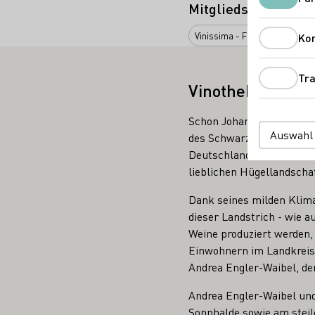
Mitgliedschaften
Vinissima - Frauen & Wein e.V.
Ko
Tra
Vinothek
Schon Johann Wolfgang von
Auswahl
des Schwarzwalds reift“
Deutschlands. Im Westen 
lieblichen Hügellandscha
Dank seines milden Klima
dieser Landstrich - wie 
Weine produziert werden,
Einwohnern im Landkreis 
Andrea Engler-Waibel, der
Andrea Engler-Waibel un
Sonnhalde sowie am steil