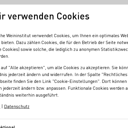
ir verwenden Cookies
Deutscher Wein
Regionen
Deutscher W
he Weininstitut verwendet Cookies, um Ihnen ein optimales We
 bieten. Dazu zählen Cookies, die für den Betrieb der Seite notw
e Cookies) sowie solche, die lediglich zu anonymen Statistikzwe
 Engler
rden.
 auf "Alle akzeptieren", um alle Cookies zu akzeptieren. Sie kön
nis jederzeit ändern und widerrufen. In der Spalte "Rechtliches
seite finden Sie den Link "Cookie-Einstellungen". Dort können 
n jederzeit ändern bzw. anpassen. Funktionale Cookies werden 
e
tändnis weiterhin ausgeführt.
m
|
Datenschutz
Sekt
Wein
Alkoholfreier Wein/Sekt/Secco
Roséwein
ktional