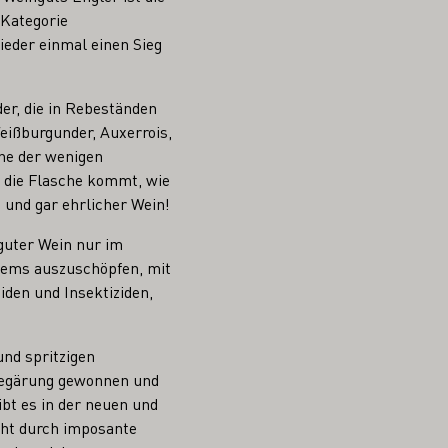
 Kategorie
eder einmal einen Sieg
r, die in Rebeständen
eißburgunder, Auxerrois,
ne der wenigen
n die Flasche kommt, wie
 und gar ehrlicher Wein!
 guter Wein nur im
tems auszuschöpfen, mit
den und Insektiziden,
und spritzigen
chegärung gewonnen und
bt es in der neuen und
icht durch imposante