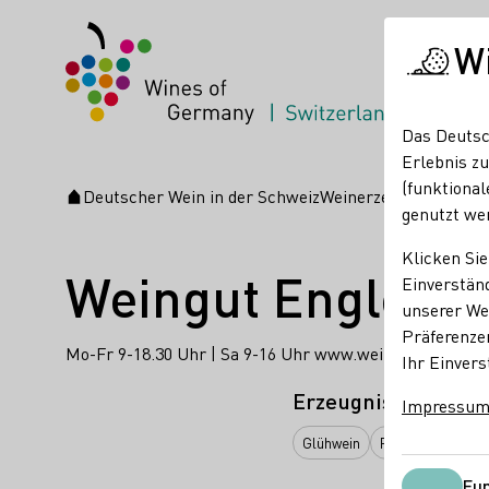
W
Das Deutsc
Erlebnis zu
(funktional
Deutscher Wein in der Schweiz
Weinerzeuger
Weingut
Startseite
genutzt we
Klicken Sie
Weingut Engler
Einverständ
unserer Web
Präferenze
Mo-Fr 9-18.30 Uhr | Sa 9-16 Uhr www.weingut-engler.d
Ihr Einvers
Erzeugnisse
Impressu
Glühwein
Perlwein / Secco
Fun