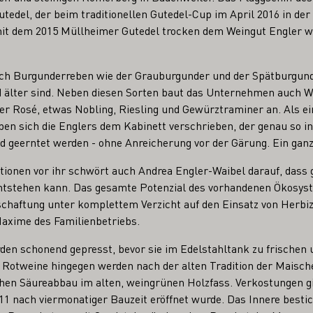
utedel, der beim traditionellen Gutedel-Cup im April 2016 in der
it dem 2015 Müllheimer Gutedel trocken dem Weingut Engler wi
ch Burgunderreben wie der Grauburgunder und der Spätburgunde
nd älter sind. Neben diesen Sorten baut das Unternehmen auch W
r Rosé, etwas Nobling, Riesling und Gewürztraminer an. Als ei
ben sich die Englers dem Kabinett verschrieben, der genau so i
 geerntet werden - ohne Anreicherung vor der Gärung. Ein ganz
ationen vor ihr schwört auch Andrea Engler-Waibel darauf, dass
entstehen kann. Das gesamte Potenzial des vorhandenen Ökosys
chaftung unter komplettem Verzicht auf den Einsatz von Herbizi
Maxime des Familienbetriebs.
en schonend gepresst, bevor sie im Edelstahltank zu frischen 
 Rotweine hingegen werden nach der alten Tradition der Mais
chen Säureabbau im alten, weingrünen Holzfass. Verkostungen gi
2011 nach viermonatiger Bauzeit eröffnet wurde. Das Innere best