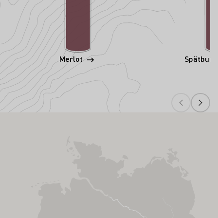
Merlot
Spätbur