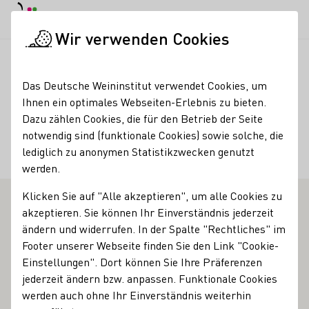
Tagesmodus
Nachtmodus
Haup
Haup
Wir verwenden Cookies
Deutscher Wein in der Schweiz
Weinerzeuger
Weingut Ludge
Startseite
Das Deutsche Weininstitut verwendet Cookies, um
Ihnen ein optimales Webseiten-Erlebnis zu bieten.
Weingut Ludger Veit
Dazu zählen Cookies, die für den Betrieb der Seite
notwendig sind (funktionale Cookies) sowie solche, die
Erzeugnisse
lediglich zu anonymen Statistikzwecken genutzt
werden.
Wein
Klicken Sie auf "Alle akzeptieren", um alle Cookies zu
akzeptieren. Sie können Ihr Einverständnis jederzeit
Vinothek
ändern und widerrufen. In der Spalte "Rechtliches" im
Footer unserer Webseite finden Sie den Link "Cookie-
Es gibt nicht viele Orte, von denen man einen schöneren
Einstellungen". Dort können Sie Ihre Präferenzen
Blick ins landschaftlich ungemein reizvolle Moseltal hat
jederzeit ändern bzw. anpassen. Funktionale Cookies
als von der Vinothek von Ludger Veit. Ein puristischer,
werden auch ohne Ihr Einverständnis weiterhin
schnörkelloser, geradliniger Flachbau ohne großen