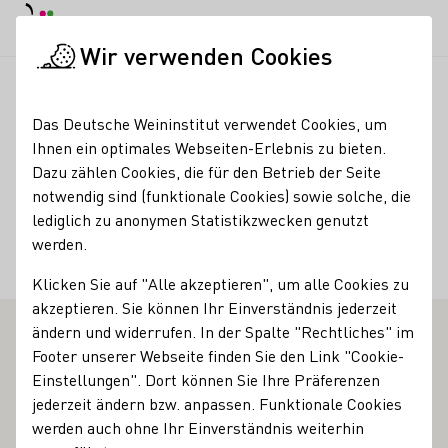
Tagesmodus
Nachtmodus
Haup
Haup
Wir verwenden Cookies
Deutscher Wein in der Schweiz
Weinerzeuger
Weinmanufakt
Startseite
Das Deutsche Weininstitut verwendet Cookies, um
Ihnen ein optimales Webseiten-Erlebnis zu bieten.
Weinmanufaktur
Dazu zählen Cookies, die für den Betrieb der Seite
notwendig sind (funktionale Cookies) sowie solche, die
Walporzheim
lediglich zu anonymen Statistikzwecken genutzt
werden.
Services
Klicken Sie auf "Alle akzeptieren", um alle Cookies zu
Restaurant
akzeptieren. Sie können Ihr Einverständnis jederzeit
ändern und widerrufen. In der Spalte "Rechtliches" im
Footer unserer Webseite finden Sie den Link "Cookie-
Vinothek
Einstellungen". Dort können Sie Ihre Präferenzen
Walporzheim an der Ahr ist ein malerischer Flecken Erde,
jederzeit ändern bzw. anpassen. Funktionale Cookies
ganz im Norden von Rheinland-Pfalz. Seit jeher waren
werden auch ohne Ihr Einverständnis weiterhin