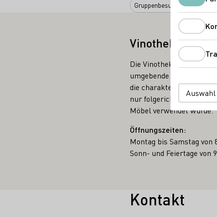
Gruppenbesuche
Ko
Vinothek
Tra
Die Vinothek von Georg Sc
umgebende Kulturlandsch
die charakteristischen W
Auswahl
nur folgerichtig, dass au
Möbel verwendet wurde.
Öffnungszeiten:
Montag bis Samstag von 8
Sonn- und Feiertage von 9
Kontakt