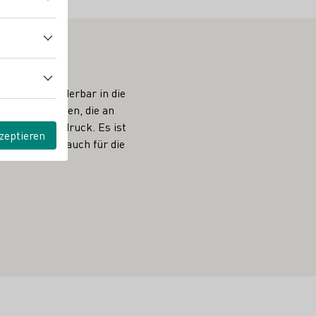
hitektur wunderbar in die
uwackersteinen, die an
gion zum Ausdruck. Es ist
zeptieren
htür, sondern auch für die