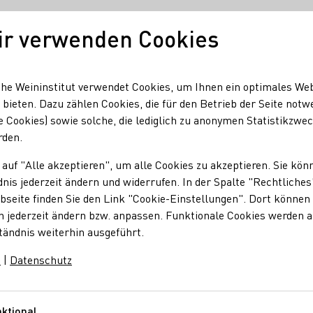
ir verwenden Cookies
Deutscher Wein
Regionen
Deutscher W
he Weininstitut verwendet Cookies, um Ihnen ein optimales We
 bieten. Dazu zählen Cookies, die für den Betrieb der Seite notw
e Cookies) sowie solche, die lediglich zu anonymen Statistikzwe
 Scheidgen
rden.
 auf "Alle akzeptieren", um alle Cookies zu akzeptieren. Sie kön
en
nis jederzeit ändern und widerrufen. In der Spalte "Rechtliches
seite finden Sie den Link "Cookie-Einstellungen". Dort können 
n jederzeit ändern bzw. anpassen. Funktionale Cookies werden 
tändnis weiterhin ausgeführt.
m
|
Datenschutz
e
ktional