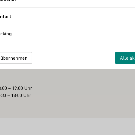
Funktional
mfort
Komfort
cking
Tracking
heidgen ist ein gelungenes Beispiel dafür, wie sich moderne Arc
aft einzufügen vermag. Durch die Wände aus geschichteten Gra
einbergsmauern der Region erinnern, kommt das Terroir der Re
 übernehmen
Alle ak
ch in dieser Vinothek Eichenholz nicht nur für die einladende Dre
:00 – 19:00 Uhr
:30 – 18:00 Uhr