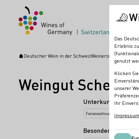
W
Das Deutsc
Erlebnis zu
(funktional
Deutscher Wein in der Schweiz
Weinerzeuger
Weingut
Startseite
genutzt we
Klicken Sie
Weingut Scheidg
Einverständ
unserer Web
Präferenze
Unterkunftsarten
Ihr Einvers
Ferienwohnung
Impressu
Besondere Angebot
Fun