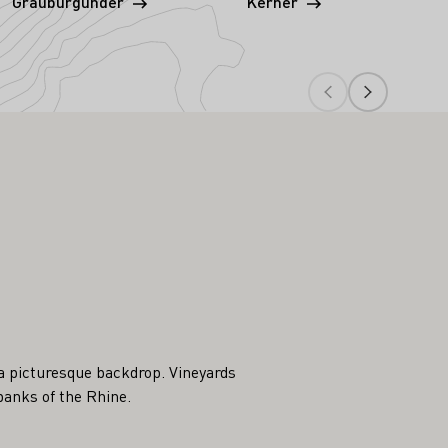
Grauburgunder
Kerner
Mül
a picturesque backdrop. Vineyards
banks of the Rhine.