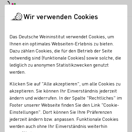
Tagesmodus
Nachtmodus
Haup
Haup
Wir verwenden Cookies
Deutscher Wein in der Schweiz
Weinerzeuger
Weingut Leo 
Startseite
Das Deutsche Weininstitut verwendet Cookies, um
Ihnen ein optimales Webseiten-Erlebnis zu bieten.
Weingut Leo Fuchs
Dazu zählen Cookies, die für den Betrieb der Seite
notwendig sind (funktionale Cookies) sowie solche, die
Öffnungszeiten VINOTHEK POMARIA April bis Dezember
lediglich zu anonymen Statistikzwecken genutzt
Montag bis Donnerstag 17 – 19 Uhr Freitag 13 – 19 Uhr
werden.
Samstag 10 – 17 Uhr und nach Vereinbarung
Klicken Sie auf "Alle akzeptieren", um alle Cookies zu
Erzeugnisse
akzeptieren. Sie können Ihr Einverständnis jederzeit
ändern und widerrufen. In der Spalte "Rechtliches" im
Sekt
Wein
Footer unserer Webseite finden Sie den Link "Cookie-
Einstellungen". Dort können Sie Ihre Präferenzen
Mitgliedschaften
jederzeit ändern bzw. anpassen. Funktionale Cookies
Bernkasteler Ring e.V. Riesling Weingüter
werden auch ohne Ihr Einverständnis weiterhin