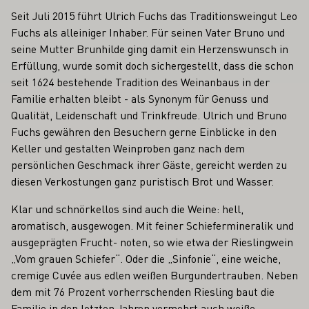
Seit Juli 2015 führt Ulrich Fuchs das Traditionsweingut Leo
Fuchs als alleiniger Inhaber. Für seinen Vater Bruno und
seine Mutter Brunhilde ging damit ein Herzenswunsch in
Erfüllung, wurde somit doch sichergestellt, dass die schon
seit 1624 bestehende Tradition des Weinanbaus in der
Familie erhalten bleibt - als Synonym für Genuss und
Qualität, Leidenschaft und Trinkfreude. Ulrich und Bruno
Fuchs gewähren den Besuchern gerne Einblicke in den
Keller und gestalten Weinproben ganz nach dem
persönlichen Geschmack ihrer Gäste, gereicht werden zu
diesen Verkostungen ganz puristisch Brot und Wasser.
Klar und schnörkellos sind auch die Weine: hell,
aromatisch, ausgewogen. Mit feiner Schiefermineralik und
ausgeprägten Frucht- noten, so wie etwa der Rieslingwein
„Vom grauen Schiefer“. Oder die „Sinfonie“, eine weiche,
cremige Cuvée aus edlen weißen Burgundertrauben. Neben
dem mit 76 Prozent vorherrschenden Riesling baut die
Familie in den letzten Jahren vermehrt auch weiße