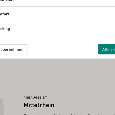
Funktional
abends liegt in der Hand eines DJs: Entspannte Beats aus ver
mfort
Komfort
as, welches für den Pfandbetrag von 5,00 € auf allen Veranstalt
halten oder gegen den Pfandbetrag auf allen Veranstaltungen e
cking
Tracking
 übernehmen
Alle ak
ANBAUGEBIET
Mittelrhein