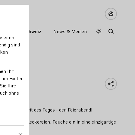
ein in der Schweiz
News & Medien
Tagesmodus
Nachtmodus
bseiten-
endig sind
cken
nen Ihr
" im Footer
Sie Ihre
auch ohne
e schönste Zeit des Tages - den Feierabend!
 regionalen Leckereien. Tauche ein in eine einzigartige