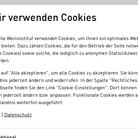
ir verwenden Cookies
Deutscher Wein
Regionen
Deutscher W
he Weininstitut verwendet Cookies, um Ihnen ein optimales We
 bieten. Dazu zählen Cookies, die für den Betrieb der Seite notw
e Cookies) sowie solche, die lediglich zu anonymen Statistikzwe
e Stunde- PopUp Weinbar
rden.
 auf "Alle akzeptieren", um alle Cookies zu akzeptieren. Sie kön
opUp Weinbar
nis jederzeit ändern und widerrufen. In der Spalte "Rechtliches
seite finden Sie den Link "Cookie-Einstellungen". Dort können 
n jederzeit ändern bzw. anpassen. Funktionale Cookies werden 
tändnis weiterhin ausgeführt.
ängen im Ohr und einem Glas Riesling in der Hand feiern wir di
m
|
Datenschutz
t die Blaue Stunde die erlesenen Festivalweine in Begleitung von
der beeindruckenden Kulisse der Rhein-Mosel-Halle in Koblenz.
ktional