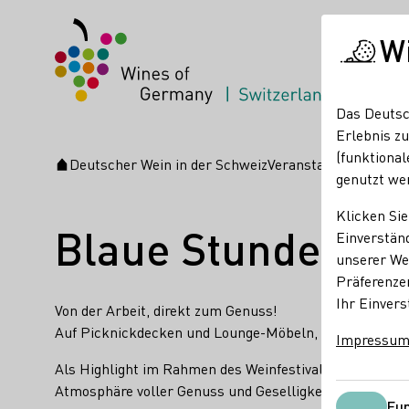
W
Das Deutsc
Erlebnis zu
(funktional
Deutscher Wein in der Schweiz
Veranstaltungen
Blau
Startseite
genutzt we
Klicken Sie
Blaue Stunde- P
Einverständ
unserer Web
Präferenze
Ihr Einvers
Von der Arbeit, direkt zum Genuss!
Auf Picknickdecken und Lounge-Möbeln, mit relaxten Kl
Impressu
Als Highlight im Rahmen des Weinfestival Koblenz biete
Atmosphäre voller Genuss und Geselligkeit direkt vor 
Fun