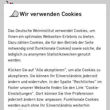
Tagesmodus
Nachtmodus
Haup
Haup
Wir verwenden Cookies
Deutscher Wein in der Schweiz
Veranstaltungen
FrauenPowe
Startseite
Das Deutsche Weininstitut verwendet Cookies, um
Ihnen ein optimales Webseiten-Erlebnis zu bieten.
Registrierung erforderlich
Dazu zählen Cookies, die für den Betrieb der Seite
FrauenPower &
notwendig sind (funktionale Cookies) sowie solche, die
lediglich zu anonymen Statistikzwecken genutzt
Sektgenuss II Schloss
werden.
Wachenheim
Klicken Sie auf "Alle akzeptieren", um alle Cookies zu
akzeptieren. Sie können Ihr Einverständnis jederzeit
13.08.26
18:30 - 21:30 Uhr
ändern und widerrufen. In der Spalte "Rechtliches" im
Nachfolgende Termine:
Footer unserer Webseite finden Sie den Link "Cookie-
10.09.26
18:30 - 21:30 Uhr
Einstellungen". Dort können Sie Ihre Präferenzen
12.11.26
18:30 - 21:30 Uhr
jederzeit ändern bzw. anpassen. Funktionale Cookies
17.12.26
18:30 - 21:30 Uhr
werden auch ohne Ihr Einverständnis weiterhin