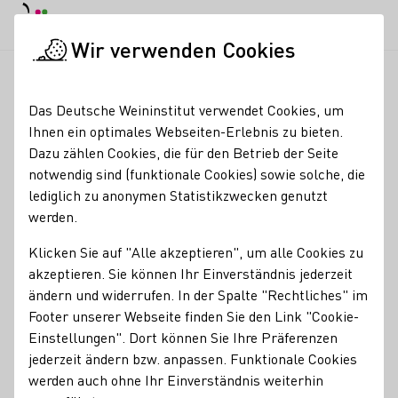
Tagesmodus
Nachtmodus
Haup
Haup
Wir verwenden Cookies
Deutscher Wein in der Schweiz
Veranstaltungen
Alpakas. W
Startseite
Das Deutsche Weininstitut verwendet Cookies, um
Ihnen ein optimales Webseiten-Erlebnis zu bieten.
Registrierung erforderlich
Dazu zählen Cookies, die für den Betrieb der Seite
Alpakas. Wein.
notwendig sind (funktionale Cookies) sowie solche, die
lediglich zu anonymen Statistikzwecken genutzt
Moselvibes
werden.
28.08.26
16:00 - 19:00 Uhr
Klicken Sie auf "Alle akzeptieren", um alle Cookies zu
akzeptieren. Sie können Ihr Einverständnis jederzeit
ändern und widerrufen. In der Spalte "Rechtliches" im
Wandert gemeinsam mit Pauline und Bea und natürlich
Footer unserer Webseite finden Sie den Link "Cookie-
den Alpakas durch die Weinberge in und um Riol. 🌿🌅 Im
Einstellungen". Dort können Sie Ihre Präferenzen
Anschluss verkosten wir gemeinsam auf der Weide einige
jederzeit ändern bzw. anpassen. Funktionale Cookies
Weine mit Blick auf ihren Entstehungsort und unsere
werden auch ohne Ihr Einverständnis weiterhin
Vinothek 🍷🌺 Weitere Informationen und Möglichkeiten