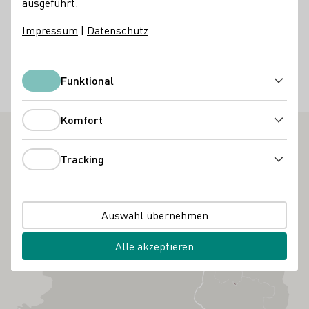
ausgeführt.
zur Anmeldung findet ihr Online 🧘🏽‍♀️wir freuen uns auf
Euch !🍇 PS. Es gibt natürlich auch eine alkoholfreie
Impressum
|
Datenschutz
Alternative. 🦙
40
Funktional
Funktional
Natur
Komfort
Komfort
Tracking
Tracking
Auswahl übernehmen
Alle akzeptieren