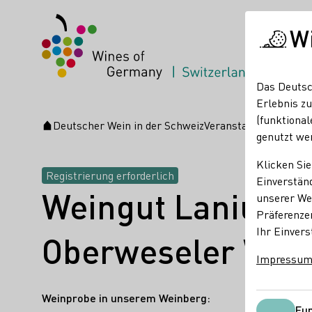
W
Das Deutsc
Erlebnis zu
(funktional
Deutscher Wein in der Schweiz
Veranstaltungen
Wein
Startseite
genutzt we
Klicken Sie
Registrierung erforderlich
Einverständ
Weingut Lanius-K
unserer Web
Präferenze
Ihr Einvers
Oberweseler Wei
Impressu
Weinprobe in unserem Weinberg:
Fun