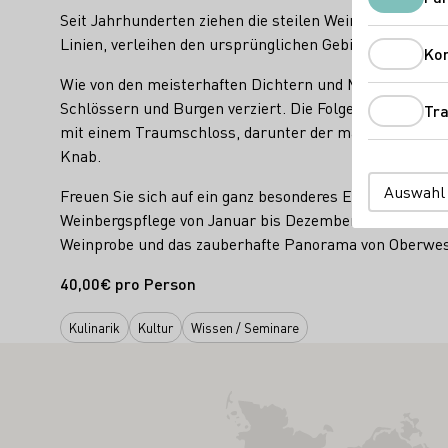
Seit Jahrhunderten ziehen die steilen Weinberge am Mit
Linien, verleihen den ursprünglichen Gebirgsformation
Ko
Wie von den meisterhaften Dichtern und Malern der Ro
Schlössern und Burgen verziert. Die Folge ist ein gra
Tra
mit einem Traumschloss, darunter der mächtige Rhein
Knab.
Auswahl
Freuen Sie sich auf ein ganz besonderes Erlebnis und 
Weinbergspflege von Januar bis Dezember. Anschließen
Weinprobe und das zauberhafte Panorama von Oberwesel
40,00€ pro Person
Kulinarik
Kultur
Wissen / Seminare