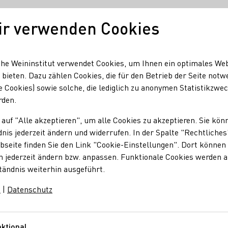
ir verwenden Cookies
Deutscher Wein
Regionen
Deutscher W
he Weininstitut verwendet Cookies, um Ihnen ein optimales We
 bieten. Dazu zählen Cookies, die für den Betrieb der Seite notw
e Cookies) sowie solche, die lediglich zu anonymen Statistikzwe
gut Lanius-Knab: Exklusive Weinprobe im Oberweseler Weinb
rden.
 auf "Alle akzeptieren", um alle Cookies zu akzeptieren. Sie kön
nis jederzeit ändern und widerrufen. In der Spalte "Rechtliches
nab: Exklusive Wein
seite finden Sie den Link "Cookie-Einstellungen". Dort können 
n jederzeit ändern bzw. anpassen. Funktionale Cookies werden 
tändnis weiterhin ausgeführt.
nberg
m
|
Datenschutz
ktional