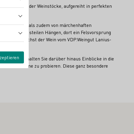
eradlinigkeit der Weinstöcke, aufgereiht in perfekten
en Mittelrheintals zudem von märchenhaften
rg mit seinen steilen Hängen, dort ein Felsvorsprung
turkulisse wächst der Wein vom VDP.Weingut Lanius-
zeptieren
atürlich erhalten Sie darüber hinaus Einblicke in die
 weitere Weine zu probieren. Diese ganz besondere