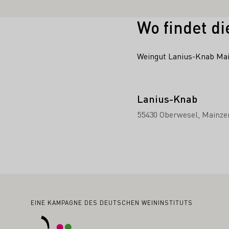
Wo findet di
Weingut Lanius-Knab Mai
Lanius-Knab
55430 Oberwesel
Mainzer
Fußbereich
EINE KAMPAGNE DES DEUTSCHEN WEININSTITUTS