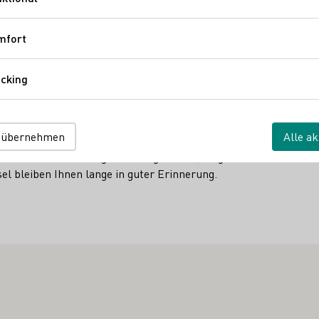
Funktional
telrhein die Menschen in ihren Bann. Die strenge Ordnung und G
en im Steillagenweinbau ein einzigartiges Aussehen.
mfort
Komfort
mantik erfasst, wird die mystisch-schöne Landschaft des Ober
ndioses Panorama von Oberwesel: Hier ein wunderschöner Weinbe
cking
Tracking
 und das romantische Städtchen Oberwesel. Inmitten dieser Na
 übernehmen
Alle ak
schmecken Sie die unterschiedlichen Weinbergslagen und Böden. N
d haben Sie im Weingut die Möglichkeit, im gemütlichen Rahmen
 bleiben Ihnen lange in guter Erinnerung.