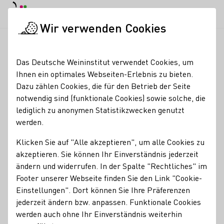
Tagesmodus
Nachtmodus
Haup
Haup
Wir verwenden Cookies
Deutscher Wein in der Schweiz
Veranstaltungen
Schwimmen
Startseite
Das Deutsche Weininstitut verwendet Cookies, um
Ihnen ein optimales Webseiten-Erlebnis zu bieten.
Registrierung erforderlich
Dazu zählen Cookies, die für den Betrieb der Seite
Schwimmende
notwendig sind (funktionale Cookies) sowie solche, die
lediglich zu anonymen Statistikzwecken genutzt
Weinprobe auf der Nahe
werden.
Klicken Sie auf "Alle akzeptieren", um alle Cookies zu
Beginn: 15:00 Uhr – Brückenhäuser Bad Kreuznach
akzeptieren. Sie können Ihr Einverständnis jederzeit
Lassen Sie sich treiben auf der
ändern und widerrufen. In der Spalte "Rechtliches" im
Nahe
und erleben Sie einen
Nachmittag voller
Footer unserer Webseite finden Sie den Link "Cookie-
sommerlicher Leichtigkeit und Genuss
.
Auf der schwimmenden Tafel des
Einstellungen". Dort können Sie Ihre Präferenzen
KahnMaran
erwarten Sie
erlesene
jederzeit ändern bzw. anpassen. Funktionale Cookies
Sommerweine
und fein abgestimmte
Köstlichkeiten – ein Fest für alle Sinne, umgeben vom
werden auch ohne Ihr Einverständnis weiterhin