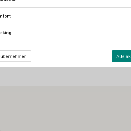
Funktional
fast 30 Biowinzern ausgezeichnete Weine verkosten, mit den Wi
mfort
Komfort
rbringen. Stängli und Wasser für zwischendurch werden an ein
cking
Tracking
 zur Ökoweinmesse anreisen. Nutzen Sie die Mainschleifenbahn
 übernehmen
Alle ak