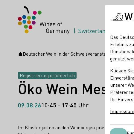
W
Das Deutsc
Erlebnis zu
(funktional
Deutscher Wein in der Schweiz
Veranstaltungen
Öko 
Startseite
genutzt we
Klicken Sie
Registrierung erforderlich
Einverständ
Öko Wein Messe 
unserer Web
Präferenze
Ihr Einvers
09.08.26
10:45 - 17:45 Uhr
Impressu
Im Klostergarten an den Weinbergen präsentieren Öko-W
Fun