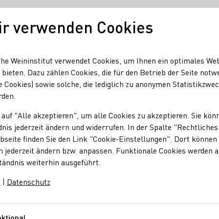
ir verwenden Cookies
Deutscher Wein
Regionen
Deutscher W
he Weininstitut verwendet Cookies, um Ihnen ein optimales We
 bieten. Dazu zählen Cookies, die für den Betrieb der Seite notw
e Cookies) sowie solche, die lediglich zu anonymen Statistikzwe
Wein Messe - FRANKEN
rden.
 auf "Alle akzeptieren", um alle Cookies zu akzeptieren. Sie kön
nis jederzeit ändern und widerrufen. In der Spalte "Rechtliches
- FRANKEN
seite finden Sie den Link "Cookie-Einstellungen". Dort können 
n jederzeit ändern bzw. anpassen. Funktionale Cookies werden 
tändnis weiterhin ausgeführt.
m
|
Datenschutz
inzer aus ganz Franken ihre Weine. Ein bezauberndes Ambiente 
ktional