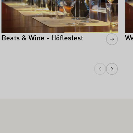
Beats & Wine - Höflesfest
We