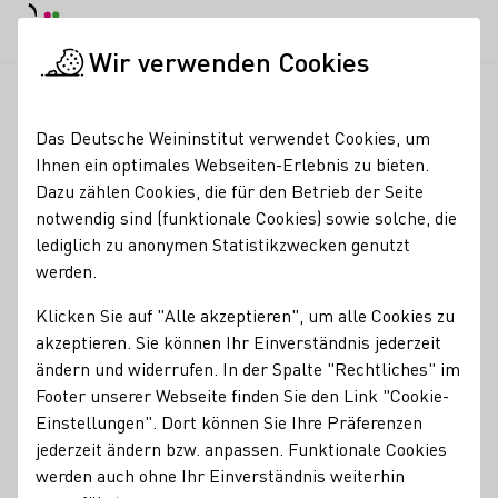
Tagesmodus
Nachtmodus
Haup
Haup
Wir verwenden Cookies
Deutscher Wein in der Schweiz
Veranstaltungen
Weinprobie
Startseite
Das Deutsche Weininstitut verwendet Cookies, um
Ihnen ein optimales Webseiten-Erlebnis zu bieten.
Registrierung erforderlich
Dazu zählen Cookies, die für den Betrieb der Seite
Weinprobiertage im
notwendig sind (funktionale Cookies) sowie solche, die
lediglich zu anonymen Statistikzwecken genutzt
historischen
werden.
Winzerhaus
Klicken Sie auf "Alle akzeptieren", um alle Cookies zu
akzeptieren. Sie können Ihr Einverständnis jederzeit
Wir öffnen die Tür unserer Probierstube für alle
ändern und widerrufen. In der Spalte "Rechtliches" im
Weinliebhaber und die, die es werden wollen.
Footer unserer Webseite finden Sie den Link "Cookie-
Einstellungen". Dort können Sie Ihre Präferenzen
Erleben Sie die Vielfalt unserer Weine und Sekte und
jederzeit ändern bzw. anpassen. Funktionale Cookies
werfen Sie einen Blick in den historischen Keller. Sicher
werden auch ohne Ihr Einverständnis weiterhin
gibt es auch für Sie