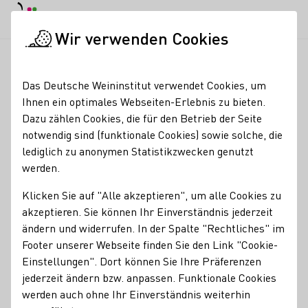
Tagesmodus
Nachtmodus
Haup
Haup
Wir verwenden Cookies
Deutscher Wein in der Schweiz
Veranstaltungen
Gönnheimer
Startseite
Das Deutsche Weininstitut verwendet Cookies, um
Ihnen ein optimales Webseiten-Erlebnis zu bieten.
Gönnheimer Wein- und
Dazu zählen Cookies, die für den Betrieb der Seite
notwendig sind (funktionale Cookies) sowie solche, die
Kulturtage
lediglich zu anonymen Statistikzwecken genutzt
werden.
Willkommen zum großen Festival-Wochenende
Klicken Sie auf "Alle akzeptieren", um alle Cookies zu
Wir laden Sie alle ganz herzlich ein zu unseren
akzeptieren. Sie können Ihr Einverständnis jederzeit
Gönnheimer Wein- und Kulturtagen
mit dem
10. Int.
ändern und widerrufen. In der Spalte "Rechtliches" im
WineStreetArt-Festival
und dem in Rheinland-Pfalz
Footer unserer Webseite finden Sie den Link "Cookie-
einmaligen
4. Pfälzer Comic-Salon
.
Einstellungen". Dort können Sie Ihre Präferenzen
Vom 2. - 6. Juli 2026 bieten wir Ihnen sehr umfangreiche
jederzeit ändern bzw. anpassen. Funktionale Cookies
und abwechslungsreiche Veranstaltungtage-
werden auch ohne Ihr Einverständnis weiterhin