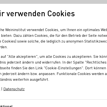
ir verwenden Cookies
Deutscher Wein
Regionen
Deutscher W
he Weininstitut verwendet Cookies, um Ihnen ein optimales We
 bieten. Dazu zählen Cookies, die für den Betrieb der Seite notw
e Cookies) sowie solche, die lediglich zu anonymen Statistikzwe
 und Sektfest | Bergsträsser Winzer
rden.
 auf "Alle akzeptieren", um alle Cookies zu akzeptieren. Sie kön
t | Bergsträsser Win
nis jederzeit ändern und widerrufen. In der Spalte "Rechtliches
seite finden Sie den Link "Cookie-Einstellungen". Dort können 
n jederzeit ändern bzw. anpassen. Funktionale Cookies werden 
tändnis weiterhin ausgeführt.
m
|
Datenschutz
room
d Speisen gesorgt.
ktional