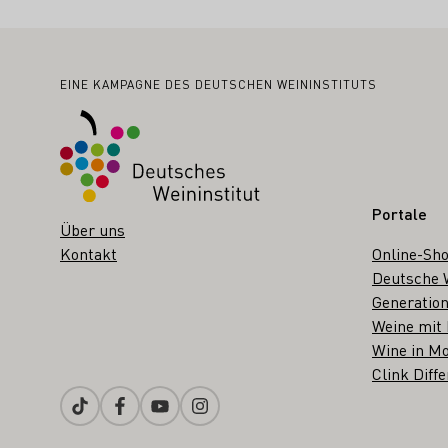
Fußbereich
EINE KAMPAGNE DES DEUTSCHEN WEININSTITUTS
Portale
Über uns
Kontakt
Online-Sh
Deutsche 
Generation
Weine mit
Wine in Mo
Clink Diffe
Tiktok
Facebook
Youtube
Instagram