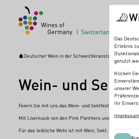
W
Das Deutsc
Erlebnis zu
(funktional
Deutscher Wein in der Schweiz
Veranstaltungen
Wein-
Startseite
genutzt we
Klicken Sie
Wein- und Sektfes
Einverständ
unserer Web
Präferenze
Ihr Einvers
Feiern Sie mit uns das Wein- und Sektfest!
Impressu
Mit Livemusik von den Pink Panthers und Sams Living
Für das leibliche Wohl ist mit Wein, Sekt, Cocktails un
Fun