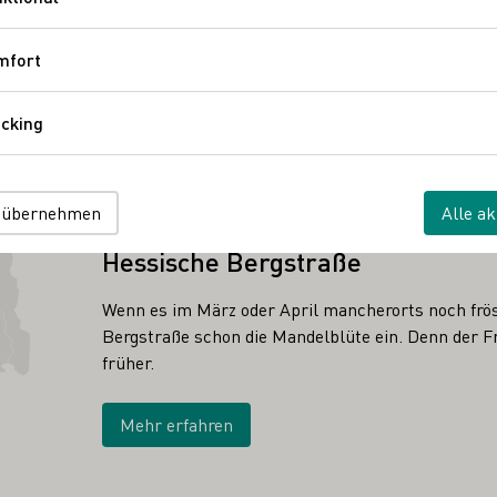
Funktional
mfort
Komfort
cking
Tracking
 übernehmen
Alle ak
ANBAUGEBIET
Hessische Bergstraße
Wenn es im März oder April mancherorts noch frös
Bergstraße schon die Mandelblüte ein. Denn der Fr
früher.
Mehr erfahren