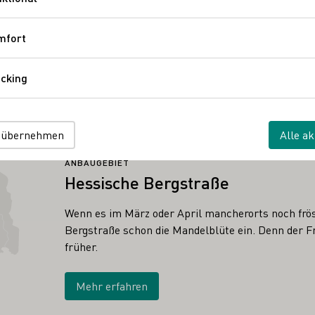
Funktional
mfort
Komfort
cking
Tracking
 übernehmen
Alle ak
ANBAUGEBIET
Hessische Bergstraße
Wenn es im März oder April mancherorts noch frös
Bergstraße schon die Mandelblüte ein. Denn der Fr
früher.
Mehr erfahren