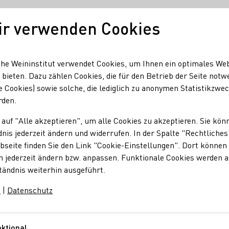
ir verwenden Cookies
Deutscher Wein
Regionen
Deutscher W
he Weininstitut verwendet Cookies, um Ihnen ein optimales We
 bieten. Dazu zählen Cookies, die für den Betrieb der Seite notw
e Cookies) sowie solche, die lediglich zu anonymen Statistikzwe
Ranger Weinwanderung | Bergsträsser Winzer
rden.
 auf "Alle akzeptieren", um alle Cookies zu akzeptieren. Sie kön
nis jederzeit ändern und widerrufen. In der Spalte "Rechtliches
wanderung | Bergstr
seite finden Sie den Link "Cookie-Einstellungen". Dort können 
n jederzeit ändern bzw. anpassen. Funktionale Cookies werden 
tändnis weiterhin ausgeführt.
des Erlebnispfads Wein & Stein und verkosten Sie währenddess
m
|
Datenschutz
e, Vielfalt und den Bergsträsser Weinen.
ktional