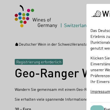
W
Das Deutsc
Erlebnis zu
(funktional
Deutscher Wein in der Schweiz
Veranstaltungen
Geo-
Startseite
genutzt we
Klicken Sie
Registrierung erforderlich
Einverständ
Geo-Ranger Wein
unserer Web
Präferenze
Ihr Einvers
Wandern Sie gemeinsam mit einem Geo-Ranger entlang 
Impressu
Sie erhalten viele spannende Informationen zur Geologi
30,- Euro
Fun