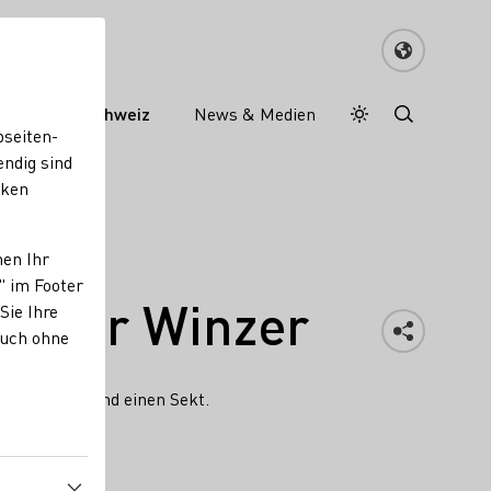
ein in der Schweiz
News & Medien
Tagesmodus
Nachtmodus
bseiten-
endig sind
cken
nen Ihr
" im Footer
ässer Winzer
Sie Ihre
auch ohne
en 3 Weine und einen Sekt.