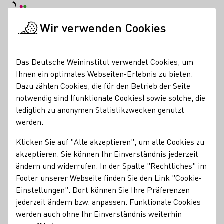
Tagesmodus
Nachtmodus
Haup
Haup
Wir verwenden Cookies
Deutscher Wein in der Schweiz
Veranstaltungen
ADVENTSFE
Startseite
Das Deutsche Weininstitut verwendet Cookies, um
Ihnen ein optimales Webseiten-Erlebnis zu bieten.
ADVENTSFEUER -
Dazu zählen Cookies, die für den Betrieb der Seite
notwendig sind (funktionale Cookies) sowie solche, die
Reloaded!
lediglich zu anonymen Statistikzwecken genutzt
werden.
23.12.26
16:00 - 00:00 Uhr
Klicken Sie auf "Alle akzeptieren", um alle Cookies zu
akzeptieren. Sie können Ihr Einverständnis jederzeit
AdventsFeuer – Reloaded!
ändern und widerrufen. In der Spalte "Rechtliches" im
Footer unserer Webseite finden Sie den Link "Cookie-
Am
23. Dezember
feiern wir wieder
bei Weingut Knauß
–
Einstellungen". Dort können Sie Ihre Präferenzen
mehr Platz, mehr Vibes, mehr Stimmung!
jederzeit ändern bzw. anpassen. Funktionale Cookies
Unser traditionelles Adventsfeuer findet dieses Jahr
werden auch ohne Ihr Einverständnis weiterhin
gemeinsam mit dem Weingut Knauß
direkt
bei Knauß am