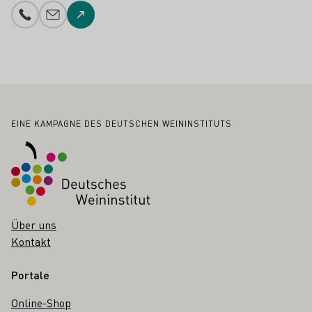
Telefonnummer
E-Mail-Adresse
Zur Website
Fußbereich
EINE KAMPAGNE DES DEUTSCHEN WEININSTITUTS
Über uns
Kontakt
Portale
Online-Shop