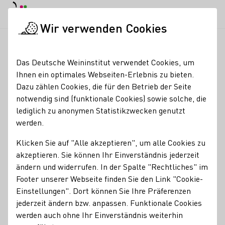
Tagesmodus
Nachtmodus
Haup
Haup
Wir verwenden Cookies
Deutscher Wein in der Schweiz
Veranstaltungen
Weinprobie
Startseite
Das Deutsche Weininstitut verwendet Cookies, um
Ihnen ein optimales Webseiten-Erlebnis zu bieten.
Weinprobiertage im
Dazu zählen Cookies, die für den Betrieb der Seite
notwendig sind (funktionale Cookies) sowie solche, die
Margarethenhof Forst -
lediglich zu anonymen Statistikzwecken genutzt
die lockere
werden.
Jahrgangsverkostung
Klicken Sie auf "Alle akzeptieren", um alle Cookies zu
akzeptieren. Sie können Ihr Einverständnis jederzeit
ändern und widerrufen. In der Spalte "Rechtliches" im
Verkostet an beiden Tagen von 13 bis 18 Uhr den
Footer unserer Webseite finden Sie den Link "Cookie-
Weinjahrgang 2024 und unser aktuelles Sortiment im
Einstellungen". Dort können Sie Ihre Präferenzen
Kelterhaus, (auch Weineinkauf möglich) oder entspannt
jederzeit ändern bzw. anpassen. Funktionale Cookies
beim Sundowner täglich bis 23 Uhr. Geniesst unsere Weine
werden auch ohne Ihr Einverständnis weiterhin
und feine Speisen in unserem Garten und im Innenhof.