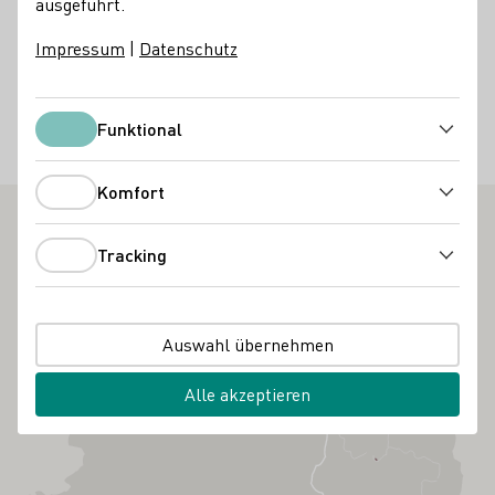
ausgeführt.
Lasst die Seele baumeln im mediterranen Ambiente
unseres Weinguts, zwischen Oleandern und Zitronen!
Impressum
|
Datenschutz
Samstagabend mit der Band Acoustic Fight! Lasst euch
das nicht entgehen :-D
Funktional
Funktional
Weinfeste
Kulinarik
Komfort
Komfort
Tracking
Tracking
Auswahl übernehmen
Alle akzeptieren