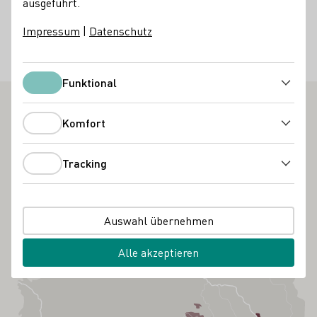
ausgeführt.
Erwachsene 25,- €/Kinder 12,00 € Jeweils inklusive
Burgeintritt, 5er-Weinprobe, Laugenbrezel und Motiv-
Impressum
|
Datenschutz
Weinglas mit Glashalter
Weinfeste
Kulinarik
Kultur
Natur
Funktional
Funktional
Komfort
Komfort
Tracking
Tracking
Auswahl übernehmen
Alle akzeptieren