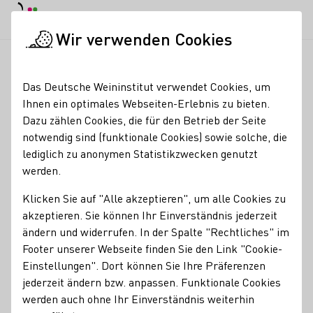
Tagesmodus
Nachtmodus
Haup
Haup
Wir verwenden Cookies
Deutscher Wein in der Schweiz
Veranstaltungen
Burgführun
Startseite
Das Deutsche Weininstitut verwendet Cookies, um
Ihnen ein optimales Webseiten-Erlebnis zu bieten.
Registrierung erforderlich
Dazu zählen Cookies, die für den Betrieb der Seite
Burgführung mit
notwendig sind (funktionale Cookies) sowie solche, die
lediglich zu anonymen Statistikzwecken genutzt
Weinverkostung
werden.
14.08.26
19:30 Uhr
Klicken Sie auf "Alle akzeptieren", um alle Cookies zu
akzeptieren. Sie können Ihr Einverständnis jederzeit
ändern und widerrufen. In der Spalte "Rechtliches" im
Erleben Sie eine abendliche Führung durch die Burg
Footer unserer Webseite finden Sie den Link "Cookie-
Rheinfels und genießen Sie an malerischen Plätzen
Einstellungen". Dort können Sie Ihre Präferenzen
innerhalb der Ruine edle und schmackhafte Weine aus den
jederzeit ändern bzw. anpassen. Funktionale Cookies
St. Goarer Weinlagen des Weingutes Philipps-Mühle.
werden auch ohne Ihr Einverständnis weiterhin